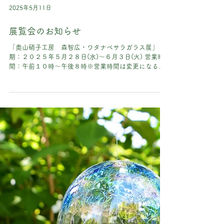
2025年5月11日
展覧会のお知らせ
「奥山硝子工房 森智広・ワタナベサラガラス展」 会
期：２０２５年５月２８日(水)～６月３日(火) 営業時
間：午前１０時～午後８時※営業時間は変更になる場
合がございます。 会場：阪急本店７階和食器売場 今年
は２人の作品が並びます！ よろしくお願いいたしま
す。