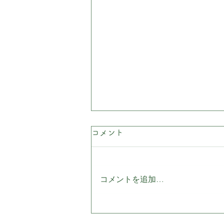
時短営業のお知らせ
コメント
１１月いっぱい営業時間を１０：
００〜１６：００とさせていただ
コメントを追加…
きます。 よろしくお願いいたし
ます。